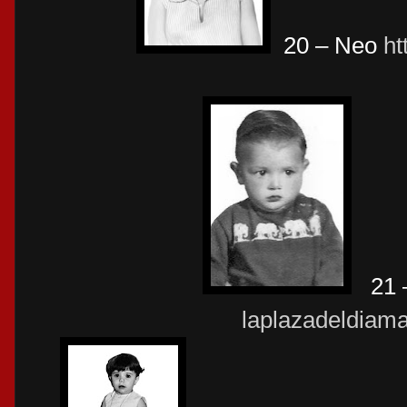
20 – Neo
ht
21 
laplazadeldiam