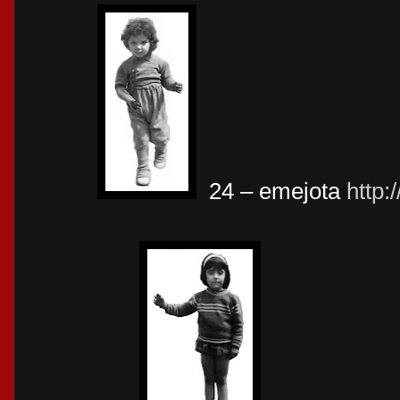
24 – emejota
http: