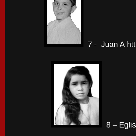
7 -
Juan A
ht
8 – Eglis